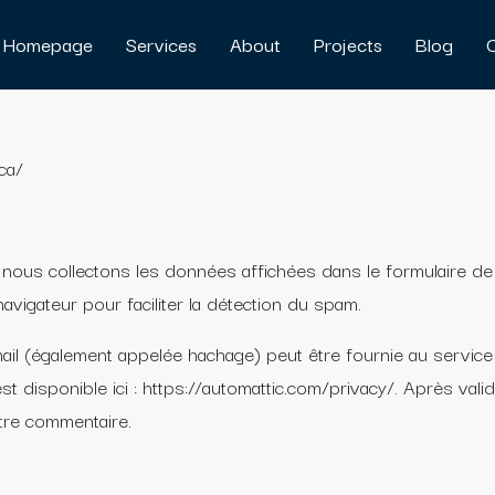
Homepage
Services
About
Projects
Blog
ca/
, nous collectons les données affichées dans le formulaire d
 navigateur pour faciliter la détection du spam.
il (également appelée hachage) peut être fournie au service
r est disponible ici : https://automattic.com/privacy/. Après va
otre commentaire.